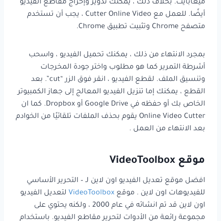
ميغابايت. بخلاف ذلك ، يمكنك تدوير وإخراج مقاطع الفيديو
أيضًا. للعمل مع Cutter Online Video ، يجب أن تستخدم
متصفح Chrome وتثبيت تطبيق Chrome.
بمجرد الانتهاء من ذلك ، يمكنك تحميل الفيديو ، واسحب
أشرطة التمرير كما هو مطلوب واختر جودة المخرجات
وتنسيق الملف. لقطع الفيديو ، انقر فوق الزر “cut”. بعد
القطع ، يمكنك إما تنزيل الفيديو المعالج إلى جهاز الكمبيوتر
الخاص بك أو حفظه في Google Drive أو Dropbox. كما ان
Online Video Cutter يقوم بحذف الملفات تلقائيًا من الخوادم
بعد الانتهاء من العمل .
موقع VideoToolbox
افضل موقع تعديل الفيديو اون لاين لـ – التحرير الأساسي
للفيديوهات اون لاين . موقع
VideoToolbox
لتعديل الفيديو
اون لاين قد تم انشائه في عام 2000 ، ولكنه يحتوي على
مجموعة رائعة من الأدوات لتحرير مقاطع الفيديو. باستخدام