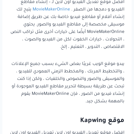
افضل موقع تعديل الفيديو اون لاين لـ – إنشاء مقاطع
الفيديو و دمجها من الصفر .
MovieMakerOnline
يتيح لك
إنشاء أفلام أو مقاطع فيديو خاصة بك عن طريق إضافة
موسيقى مخصصة إلى مقاطع الفيديو والصور. يحتوي
MovieMakerOnline أيضًا على خيارات أخرى مثل تراكب النص
، التحولات ، خيارات الخفوت لكل من الفيديو والصوت ،
الاقتصاص ، التدوير ، التعتيم ، إلخ.
يبدو موقع الويب غريبًا بعض الشيء بسبب جميع الإعلانات
، والتخطيط المربك ، والمخطط الزمني العمودي للفيديو ،
والموسيقى والصور والنصوص والخلفيات ، ولكن إذا كنت
تبحث عن طريقة بسيطة لتحرير مقاطع الفيديو الموجودة أو
إنشاء فيديو من الصور ، فإن MovieMakerOnline يقوم
بالمهمة بشكل جيد.
موقع Kapwing
افضل موقع تعديل الفيديو اون لاين تعديل الفيديو اون لاين