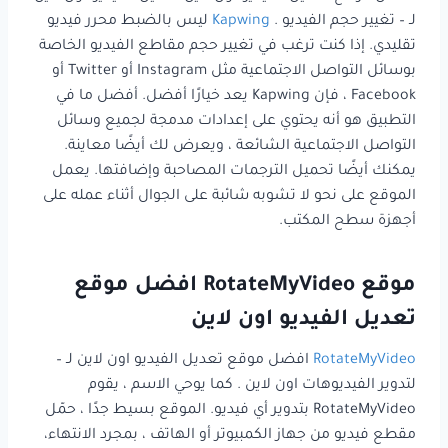
لـ – تغيير حجم الفيديو .
Kapwing
ليس بالضبط محرر فيديو
تقليدي. إذا كنت ترغب في تغيير حجم مقاطع الفيديو الخاصة
بوسائل التواصل الاجتماعية مثل Instagram أو Twitter أو
Facebook ، فإن Kapwing يعد خيارًا أفضل. أفضل ما في
التطبيق هو أنه يحتوي على إعدادات مدمجة لجميع وسائل
التواصل الاجتماعية الشائعة ، ويعرض لك أيضًا معاينة.
يمكنك أيضًا تحميل الترجمات المصاحبة وإضافتها. يعمل
الموقع على نحو لا تشوبه شائبة على الجوال أثناء عمله على
أجهزة سطح المكتب.
موقع RotateMyVideo افضل موقع
تعديل الفيديو اون لاين
RotateMyVideo
افضل موقع تعديل الفيديو اون لاين لـ –
لتدوير الفيديوهات اون لاين . كما يوحي الاسم ، يقوم
RotateMyVideo بتدوير أي فيديو. الموقع بسيط جدًا ، حمّل
مقطع فيديو من جهاز الكمبيوتر أو الهاتف ، بمجرد الانتهاء،