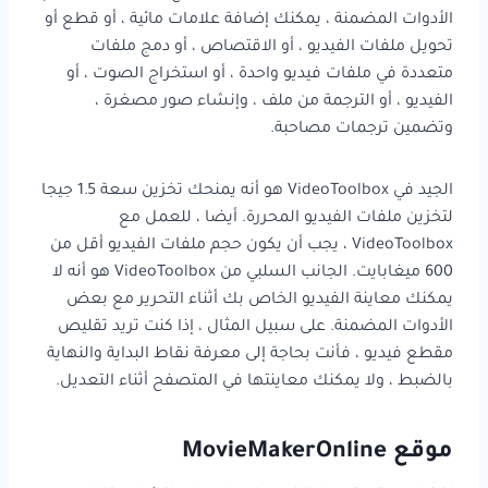
الأدوات المضمنة ، يمكنك إضافة علامات مائية ، أو قطع أو
تحويل ملفات الفيديو ، أو الاقتصاص ، أو دمج ملفات
متعددة في ملفات فيديو واحدة ، أو استخراج الصوت ، أو
الفيديو ، أو الترجمة من ملف ، وإنشاء صور مصغرة ،
وتضمين ترجمات مصاحبة.
الجيد في VideoToolbox هو أنه يمنحك تخزين سعة 1.5 جيجا
لتخزين ملفات الفيديو المحررة. أيضا ، للعمل مع
VideoToolbox ، يجب أن يكون حجم ملفات الفيديو أقل من
600 ميغابايت. الجانب السلبي من VideoToolbox هو أنه لا
يمكنك معاينة الفيديو الخاص بك أثناء التحرير مع بعض
الأدوات المضمنة. على سبيل المثال ، إذا كنت تريد تقليص
مقطع فيديو ، فأنت بحاجة إلى معرفة نقاط البداية والنهاية
بالضبط ، ولا يمكنك معاينتها في المتصفح أثناء التعديل.
موقع MovieMakerOnline