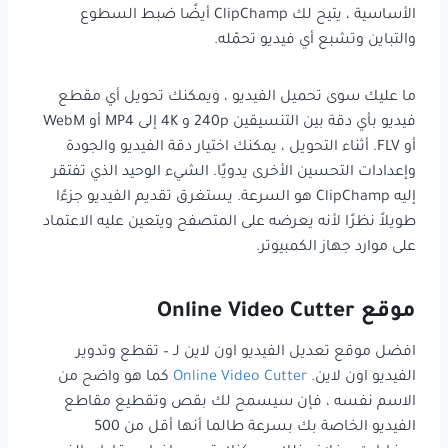
الأساسية ، يتيح لك ClipChamp أيضًا ضبط السطوع
والتباين وتشبع أي فيديو تحمّله.
ما عليك سوى تحميل الفيديو ، ويمكنك تحويل أي مقطع
فيديو بأي دقة بين التنسيقين 240p و 4K إلى MP4 أو WebM
أو FLV. أثناء التحويل ، يمكنك اختيار دقة الفيديو والجودة
وإعدادات التحسين الأخرى يدويًا. الشيء الوحيد الذي تفتقر
إليه ClipChamp هو السرعة. يستغرق تقديم الفيديو جزءًا
طويلاً نظرًا لأنه يعرضه على المتصفح ويتعين عليه الاعتماد
على موارد جهاز الكمبيوتر.
موقع Online Video Cutter
افضل موقع تعديل الفيديو اون لاين لـ – تقطع وتدوير
الفيديو اون لاين.
Online Video Cutter
كما هو واضح من
الاسم نفسه ، فإن سيسمح لك بقص وتقطيع مقاطع
الفيديو الخاصة بك بسرعة طالما أنها أقل من 500