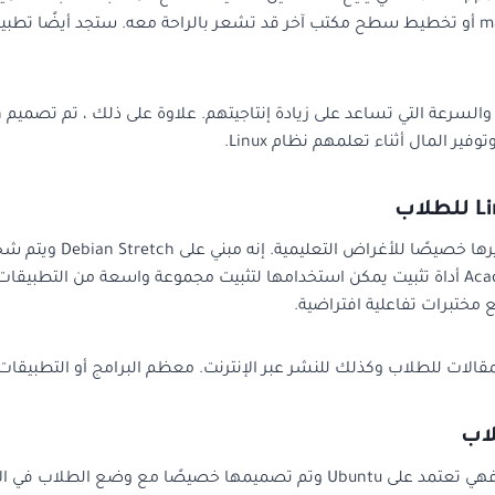
ير المال أثناء تعلمهم نظام Linux.
هو توزيعة Linux مبنية 
الابتدائي إلى المستوى الأعلى أو الجامعي. يوفر Academix GNU أداة تثبيت يمكن استخدامها لتثبيت مجمو
ع مختبرات تفاعلية افتراضية.
اب وكذلك للنشر عبر الإنترنت. معظم البرامج أو التطبيقات التعليمية م
توزيعة Linux من أفضل توزيعات linux للطلاب فهي تعتمد على Ubuntu وتم تصم