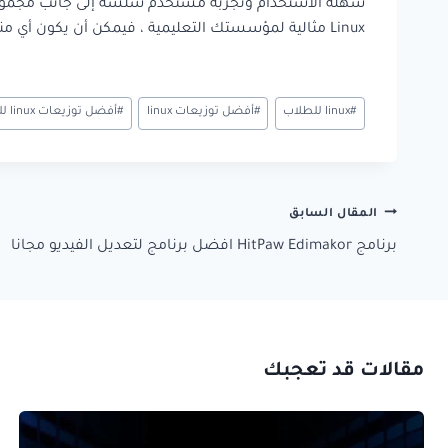
سهلة الاستخدام وتجربة مستخدم سلسة إلى جانب مجموعة من
Linux مثالية لمؤسستك التعليمية ، فيمكن أن يكون أي منها مفيدًا.
وسوم
#
linux للطلاب
#
أفضل توزيعات linux
#
أفضل توزيعات linux للطلاب
المقال:
تصفّح
المقال السابق
المقالات
برنامج HitPaw Edimakor افضل برنامج لتعديل الفيديو مجانا
مقالات قد تعجبك