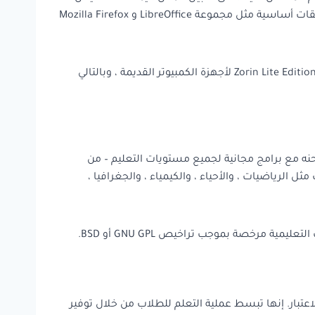
سطح المكتب الخاص بك ليبدو مثل Windows 11 أو macOS أو تخطيط سطح مكتب آخر قد تشعر بالراحة معه. ستجد أيضًا تطبيقات أساسية مثل مجموعة LibreOffice و Mozilla Firefox
سبب آخر يجعل الطلاب يفكرون في Zorin هو الأداء الرائع والسرعة التي تساعد على زيادة إنتاجيتهم. علاوة على ذلك ، تم تصميم Zorin Lite Edition لأجهزة الكمبيوتر القديمة ، وبالتالي
على دبيان تم تطويرها خصيصًا للأغراض التعليمية. إنه مبني على Debian Stretch ويتم شحنه مع برامج مجانية لجميع مستويات التعليم – من
عة واسعة من التطبيقات مثل الرياضيات ، والأحياء ، والكيمياء ، والجغرافيا ،
رخصة بموجب تراخيص GNU GPL أو BSD.
يمها خصيصًا مع وضع الطلاب في الاعتبار. إنها تبسط عملية التعلم للطلاب من خلال توفير