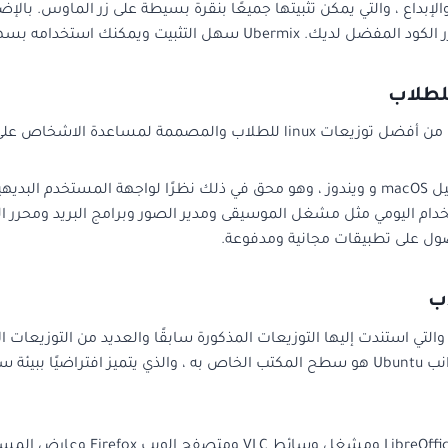
سهولة في مؤسسة تعليمية دون الكثير من المتاعب.
يعتبر نظام التشغيل الأساسي بديلاً مثاليًا لنظامي التشغيل macOS و ويندوز ، وهو محق في ذل
يأتي Ubuntu أيضًا مع تطبيقات مثبت