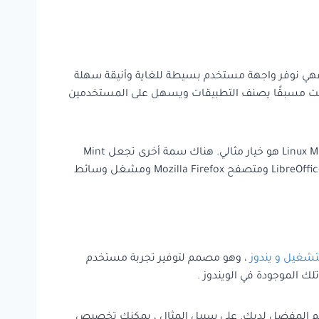
زيعات linux للطلاب و الموصى بها للمتعلمين. فهي نوفر واجهة مستخدم بسيطة للغاية وأنيقة سهلة
MA و XFCE. تأتي جميع الإصدارات مع مدير برامج مثبت مسبقًا يصنف التطبيقات ويسهل على المستخدمين
واجهة المستخدم ، تشبه بشكل مذهل نظام التشغيل Windows XP أو Windows 7 ، وإذا كنت قادمًا من بيئة Windows ، فإن Linux Mint هو خيار مثالي. هناك سمة أخرى تجعل Mint
Linux مثالية للطلاب وهي أنها تجمع مع مجموعة متنوعة من التطبيقات المجانية ومفتوحة المصدر . تتضمن هذه الميزات LibreOffice Suite ومتصفح Mozilla Firefox ومشغل وسائط
تشغيل و يندوز
، وهو مصمم لتوفير تجربة مستخدم
 تخطيط سطح المكتب حسب التصميم المفضل لديك. على سبيل المثال ، يمكنك تخصيص