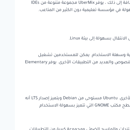
مزيج مثالي من التطبيقات المثبتة مسبقًا لأغراض التعلم والإبداع ، والتي يمكن تثبيتها جميعًا بنقرة بسيطة على زر الماوس. بالإضافة إلى ذلك ، يوفر UberMix مجموعة متنوعة من IDEs
ك نظرًا لواجهة المستخدم البديهية وسهلة الاستخدام. يمكن للمستخدمين تشغيل
التطبيقات بسهولة , سنجد عدد كبير من التطبيقات للاستخدام اليومي مثل مشغل الموسيقى ومدير الصور وبرامج البريد ومحرر النصوص والعديد من التطبيقات الأخرى. يوفر Elementary
أحد توزيعات Linux الأكثر شيوعًا والأكثر استخدامًا والتي استندت إليها التوزيعات المذكورة سابقًا والعديد من التوزيعات الأخرى. Ubuntu مستوحى من Debian ويتميز إصدار LTS أنه
يتلقى الميزات والتحديثات على فترات زمنية محددة. أحد جوانب Ubuntu هو سطح المكتب الخاص به ، والذي يتميز افتراضيًا ببيئة سطح مكتب GNOME التي تتميز بسهولة الاستخدام
ة مسبقًا مثل LibreOffice Suite ومشغل وسائط VLC ومتصفح الويب Firefox وعارض المستندات والماسح الضوئي ومجموعة كبيرة من التطبيقات