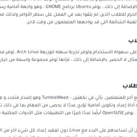
الفنية الشائعة التي قد يواجهها المتعلمون من وقت لآخر.
توزيعة Linux موجهة لس
Bud و Cinnamon و MATE على سبيل المثال لا الحصر. بالإضافة إلى ذلك ، فإنها توفر مج
د Yast (أداة إعداد أخرى). هذه أداة إعداد وتكوين أمامية تؤدي عددًا لا يحصى من المها
متصفحات والألعاب .
كانت هذه أفضل توزيعات linux للطلاب والتي من المحتمل أن تساعدهم عل