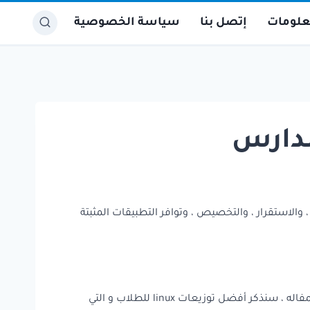
معلومات
إتصل بنا
سياسة الخصوصية
استخدام ، والاستقرار ، والتخصيص ، وتوافر التطبيقات المثبتة
بالنسبة للموسسات التعليميه ، هناك عدد كبير من توزيعات Linux المتخصصة والموجهة نحو التعليم والتعلم . ولذلك في هذه المفاله ، سنذكر أفضل توزيعات linux للطلاب و التي