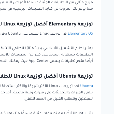
مما يوفر لك المرونة في كتابة التعليمات البرمجية في محرر الكود المفضل لديك. Ubermix سهل التثبيت ويمكنك استخدامه ب
توزيعة Elementary أفضل توزيعة Linux للطلاب
Elementary OS
هي توزيعة Linux تعتمد على Ubuntu وهي من أفضل توزيعات linux للطلاب والمصممة لمساعدة الاشخاص على الانتقال بسهولة إلى بيئة Linux.
أيضًا متجر تطبيقات يسمى App Center حيث يمكنك الحصول على تطبيقات مجانية ومدفوعة.
توزيعة Ubuntu أفضل توزيعة Linux للطلاب
Ubuntu
للمبتدئين وتتطلب القليل من الجهد للتنقل.