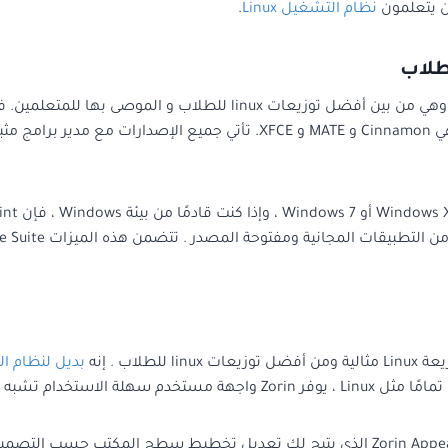
ن يتعلمون
نظام التشغيل Linux
.
هي توزيعة Linux مبنية على Debian و Ubuntu وهي من بين أفضل تو
الاستخدام للمبتدئين. توفر 3 بيئات سطح مكتب للتنزيل وهي Cinnamon و TE
بديل لنظام ال
 الموجودة في الويندوز .
يوفر Zorin الكثير من خيارات التخصيص مع تطبيق Zorin Appearance الذي يتيح لك تعديل