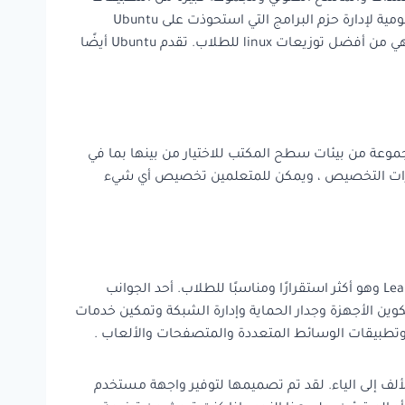
الإنتاجية الأخرى لتمكين الطلاب من الانطلاق دون عوائق. بالإضافة إلى ذلك ، يوفر Ubuntu برنامج GNOME ، وهو واجهة أمامية رسومية لإدارة حزم البرامج التي استحوذت على Ubuntu
Software Center. يوفر مركز البرامج طريقة أسهل لإدارة الحزم للطلاب الذين لم يثقوا بعد في العمل على سطر الأوامر ولذلك فهي من أفضل توزيعات linux للطلاب. تقدم Ubuntu أيضًا
طح المكتب تركز على سهولة الاستخدام وتوفر تجربة سهله لتوزيهة Arch Linux .توفر مجموعة من بيئات سطح المكتب للاختيار من بينها بما في
موعة واسعة من خيارات التخصيص ، ويمكن للمتعلمين تخصيص أي شيء
من أفضل توزيعات linux للطلاب وهي خيار رائع آخر للمتعلمين. يأتي في نكهتين – TumbleWeed وهو إصدار متجدد و Leap وهو أكثر استقرارًا ومناسبًا للطلاب. أحد الجوانب
م بما في ذلك تكوين الأجهزة وجدار الحماية وإدارة الشبكة وتمكين خدمات
ى البدء مع Linux دون تعقيد إعداد كل شيء آخر من الألف إلى الياء. لقد تم تصميمها لتوفير واجهة مستخدم