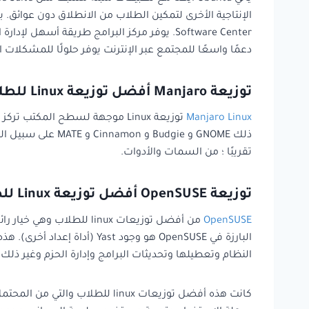
دعمًا واسعًا للمجتمع عبر الإنترنت يوفر حلولًا للمشكلات 
توزيعة Manjaro أفضل توزيعة Linux للطلاب
Manjaro Linux
ذلك GNOME و gie
تقريبًا ؛ من السمات والأدوات.
توزيعة OpenSUSE أفضل توزيعة Linux للطلاب
OpenSUSE
البارزة في OpenSUSE هو وجو
النظام وتعطيلها وتحديثات البرامج وإدارة الحزم وغير ذلك . يوفر OpenSUSE أيضًا عددًا كبيرًا من التطبيقات مثل الأدوات المكتبية وتطبيقات الوسائط المتعددة وال