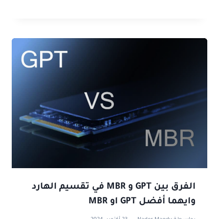
الفرق بين GPT و MBR في تقسيم الهارد
وايهما أفضل GPT او MBR