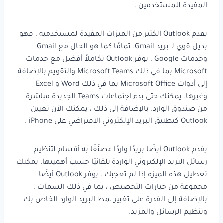
المفيدة للمستخدمين .
يقدم Outlook الكثير من الميزات المفيدة لمستخدميه ، فهو
بديل قوي لـ بريد Gmail. تمامًا كما هو الحال مع Gmail
وخدمات Google ، يوفر Outlook تكاملاً أفضل مع خدمات
Microsoft بما في ذلك Microsoft Teams والتقويم بالإضافة
إلى أدوات Microsoft Office بما في ذلك Word و Excel
وغيرها. يمكنك حتى بدء اجتماعات Teams الجديدة مباشرة
من صندوق الوارد. بالإضافة إلى ذلك ، يمكنك الآن تعيين
Outlook كتطبيق البريد الإلكتروني الافتراضي على iPhone .
يقدم Outlook أيضًا بريدًا واردًا مصنّفًا به أقسام لتنظيم
رسائل البريد الإلكتروني الواردة تلقائيًا حسب أهميتها. يمكنك
تعطيل هذه الميزه إذا لم تعجبك . يوفر Outlook أيضًا
مجموعة من خيارات التخصيص ، بما في ذلك السمات ،
بالإضافة إلى القدرة على تغيير نمط البريد الوارد الخاص بك
وتنظيم الرسائل والمزيد.