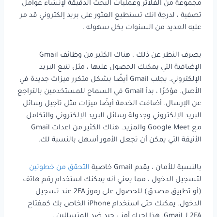
مجموعة من الفلاتر وعمليات البحث الدقيقة لإنشاء عوامل
تصفية ، لدرجة انك تستطيع العثور على بريد إلكتروني قد مر
عليه العديد من السنوات بكل سهوله .
بصرف النظر عن ذلك ، هناك الكثير من وظائف Gmail
الإضافية التي يمكنك الحصول عليها ، مثل تتبع البريد
الإلكتروني. يجلب Gmail أيضًا بشكل متكرر ميزات جديدة في
الأصل. مؤخرًا ، بدأ Gmail في السماح للمستخدمين بالتراجع
عن الإرسال. أضافت الخدمة أيضًا ميزات مثل تأجيل رسائل
البريد الإلكتروني وجدولة رسائل البريد الإلكتروني والتكامل
مع Google Meet والمزيد. هناك الكثير من اعدات Gmail
الأنيقة التي يمكن أن تجعل الأمور أسهل بالنسبة لك.
بالنسبة للأمان ، يقدم Gmail خاصية
التحقق من خطوتين
لتسجيل الدخول ، مما يعني أنه يمكنك استخدام رقم هاتف
(أو تطبيق مصدق) للحصول على رموز 2FA عند تسجيل
الدخول. يمكنك حتى استخدام iPhone الخاص بك كمفتاح
2FA لـ Gmail. هذا إجراء أمني جيد ضد المتسللين .