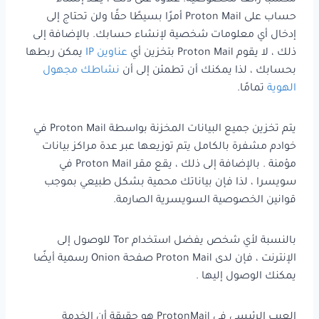
مكسبًا رائعًا للخصوصية. علاوة على ذلك ، يعد إنشاء
حساب على Proton Mail أمرًا بسيطًا حقًا ولن تحتاج إلى
إدخال أي معلومات شخصية لإنشاء حسابك. بالإضافة إلى
ذلك ، لا يقوم Proton Mail بتخزين أي
عناوين IP
يمكن ربطها
بحسابك ، لذا يمكنك أن تطمئن إلى أن
نشاطك مجهول
الهوية
تمامًا.
يتم تخزين جميع البيانات المخزنة بواسطة Proton Mail في
خوادم مشفرة بالكامل يتم توزيعها عبر عدة مراكز بيانات
مؤمنة . بالإضافة إلى ذلك ، يقع مقر Proton Mail في
سويسرا ، لذا فإن بياناتك محمية بشكل طبيعي بموجب
قوانين الخصوصية السويسرية الصارمة.
بالنسبة لأي شخص يفضل استخدام Tor للوصول إلى
الإنترنت ، فإن لدى Proton Mail صفحة Onion رسمية أيضًا
يمكنك الوصول إليها .
العيب الرئيسي في ProtonMail هو حقيقة أن الخدمة