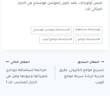
ضمن أولوياتك، فقد تكون إنموشن هوستنج هي الخيار
المثالي لك.
وسوم
#
InMotion Hosting
#
استضافة إنموشن هوستنج
المقال:
#
استضافة مواقع
#
استضافة مواقع الويب
تصفّح
المقال السابق
المقال التالي
المقالات
تسريع موقع إلكتروني: طرق
مراجعة استضافة جودادي
مجربة لزيادة سرعة موقع
مميزاتها وعيوبها وهل هي
الويب
الخيار المناسب لك؟