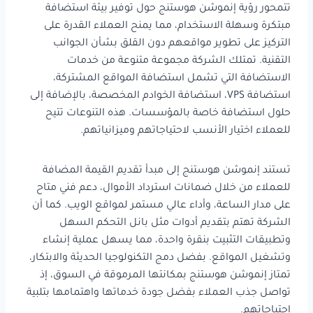
تتمحور رؤية إنموشن هوستنج حول توفير بيئة استضافة
مبتكرة وسهلة الاستخدام، مما يمنح العملاء القدرة على
التركيز على تطوير مواقعهم دون القلق بشأن الجوانب
التقنية. تمتلك الشركة مجموعة متنوعة من خدمات
الاستضافة التي تشمل استضافة المواقع المشتركة،
استضافة VPS، استضافة الخوادم المخصصة، بالإضافة إلى
حلول استضافة خاصة بالمؤسسات. هذه التنوعات تتيح
للعملاء اختيار الأنسب لاحتياجاتهم وميزانياتهم.
تستند إنموشن هوستنج إلى مبدأ تقديم القيمة المضافة
للعملاء من خلال ضمانات استرداد الأموال، دعم فني متاح
على مدار الساعة، وأداء عالي مستمر لمواقع الويب. كما أن
الشركة تهتم بتقديم أدوات مثل بانل التحكم السهل
وتطبيقات التثبيت بنقرة واحدة، مما يسهل عملية إنشاء
وتشغيل المواقع. بفضل دمج التكنولوجيا الحديثة والابتكار،
تمتاز إنموشن هوستنج بمكانتها المرموقة في السوق، إذ
تواصل جذب العملاء بفضل جودة خدماتها واهتمامها بتلبية
احتياجاتهم.