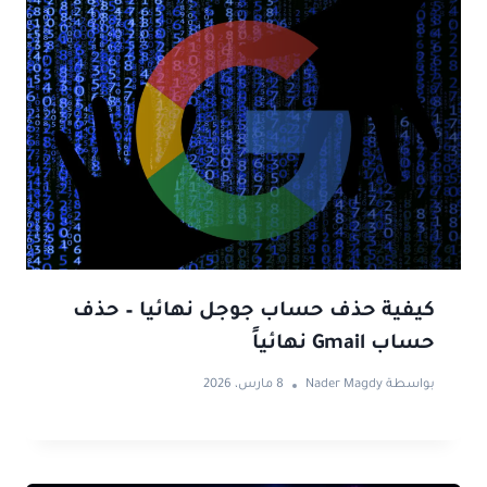
كيفية حذف حساب جوجل نهائيا – حذف
حساب Gmail نهائياً
بواسطة
Nader Magdy
8 مارس، 2026