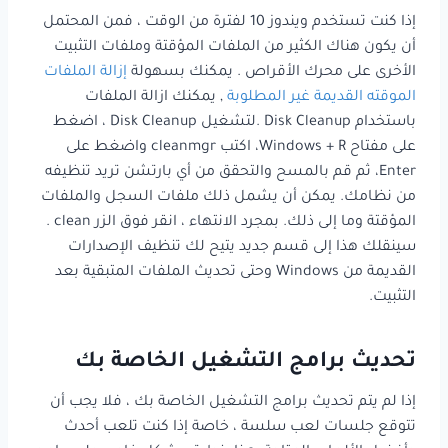
إذا كنت تستخدم ويندوز 10 لفترة من الوقت ، فمن المحتمل
أن يكون هناك الكثير من الملفات المؤقتة وملفات التثبيت
الأخرى على محرك الأقراص . يمكنك بسهولة
إزالة الملفات
الموقته القديمة غير المطلوبة
, يمكنك ازالة الملفات
باستخدام Disk Cleanup .لتشغيل Disk Cleanup ، اضغط
على مفتاح Windows + R، اكتب cleanmgr واضغط على
Enter، ثم قم بالمسح والتحقق من أي بارتشن تريد تنظيفه
من نظامك. يمكن أن يشمل ذلك ملفات السجل والملفات
المؤقتة وما إلى ذلك. بمجرد الانتهاء ، انقر فوق الزر clean .
سينقلك هذا إلى قسم جديد يتيح لك تنظيف الإصدارات
القديمة من Windows وحتى تحديث الملفات المتبقية بعد
التثبيت.
تحديث برامج التشغيل الخاصة بك
إذا لم يتم تحديث برامج التشغيل الخاصة بك ، فلا يجب أن
تتوقع جلسات لعب سلسة ، خاصة إذا كنت تلعب أحدث