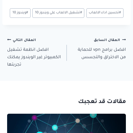
وسوم
#
تحسين اداء الالعاب
#
تشغيل الالعاب علي ويندوز 10
#
ويندوز 10
المقال:
تصفّح
المقال السابق
المقال التالي
المقالات
افضل برامج vpn للحماية
افضل انظمة تشغيل
من الاختراق والتجسس
الكمبيوتر غير الويندوز يمكنك
تجربتها
مقالات قد تعجبك