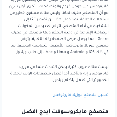
هناك العديد من الأسباب التي تجعل الناس يفضلون موزيلا
فايرفوكس على جوجل كروم والمتصفحات الأخرى. أول شيء
هو أن المتصفح خفيف تمامًا وليس هناك مستوى خطير من
استهلاك الطاقة. بعد قولي هذا ، لن تضطر أبدًا إلى
التشكيك في أداء المتصفح. تتوفر العديد من المكونات
الإضافية الإنتاجية في وحدة التحكم ولها قاعدتها في محرك
Gecko ، مما يجعل عرض الصفحة رائعًا للغاية. يتوفر
متصفح موزيلا فايرفوكس للأنظمة الأساسية المختلفة بما
في ذلك iOS و Android و Linux و Mac ، إلى جانب ويندوز .
ليست هناك عيوب كثيرة يمكن التحدث عنها في موزيلا
فايرفوكس. إنه بالتأكيد أحد أفضل متصفحات الويب لأجهزة
الكمبيوتر التي تعمل بنظام ويندوز.
تحميل متصفح موزيلا فايرفوكس
متصفح مايكروسوفت ايدج افضل