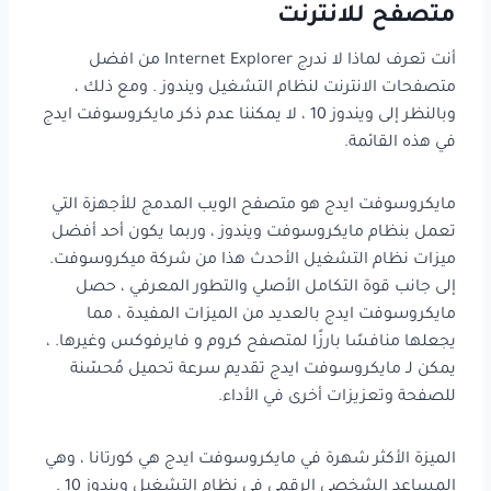
متصفح للانترنت
أنت تعرف لماذا لا ندرج Internet Explorer من افضل
متصفحات الانترنت لنظام التشغيل ويندوز . ومع ذلك ،
وبالنظر إلى ويندوز 10 ، لا يمكننا عدم ذكر مايكروسوفت ايدج
في هذه القائمة.
مايكروسوفت ايدج هو متصفح الويب المدمج للأجهزة التي
تعمل بنظام مايكروسوفت ويندوز ، وربما يكون أحد أفضل
ميزات نظام التشغيل الأحدث هذا من شركة ميكروسوفت.
إلى جانب قوة التكامل الأصلي والتطور المعرفي ، حصل
مايكروسوفت ايدج بالعديد من الميزات المفيدة ، مما
يجعلها منافسًا بارزًا لمتصفح كروم و فايرفوكس وغيرها. ،
يمكن لـ مايكروسوفت ايدج تقديم سرعة تحميل مُحسّنة
للصفحة وتعزيزات أخرى في الأداء.
الميزة الأكثر شهرة في مايكروسوفت ايدج هي كورتانا ، وهي
المساعد الشخصي الرقمي في نظام التشغيل ويندوز 10 .