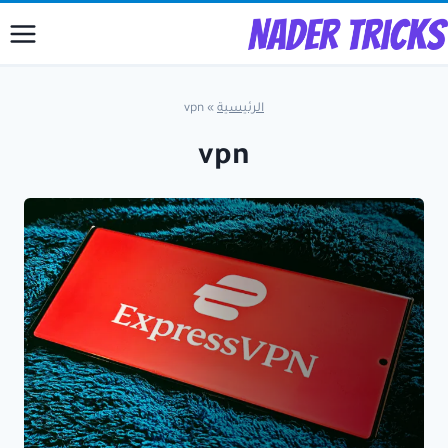
لتجاوز
لى
لمحتوى
الرئيسية
»
vpn
vpn