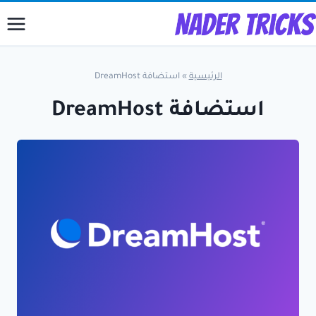
لتجاوز
لى
لمحتوى
الرئيسية
»
استضافة DreamHost
استضافة DreamHost